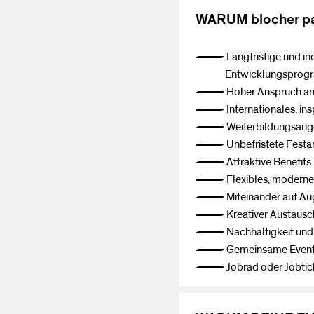
WARUM blocher pa
— Langfristige und indiv
Entwicklungsprogramm 
— Hoher Anspruch an Arc
— Internationales, insp
— Weiterbildungsangebo
— Unbefristete Festan
— Attraktive Benefits 
— Flexibles, modernes
— Miteinander auf Aug
— Kreativer Austausch i
— Nachhaltigkeit und D
— Gemeinsame Events (z
— Jobrad oder Jobtic