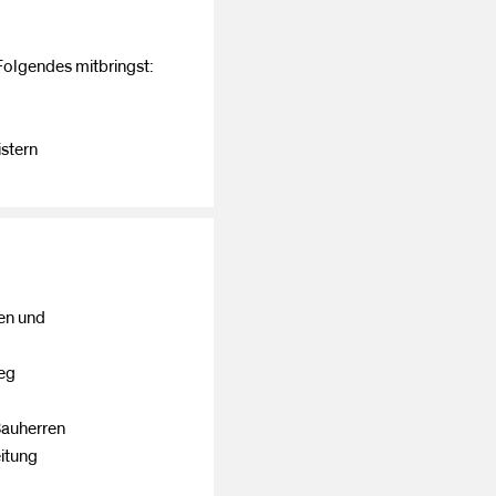
Folgendes mitbringst:
stern
ben und
weg
Bauherren
eitung