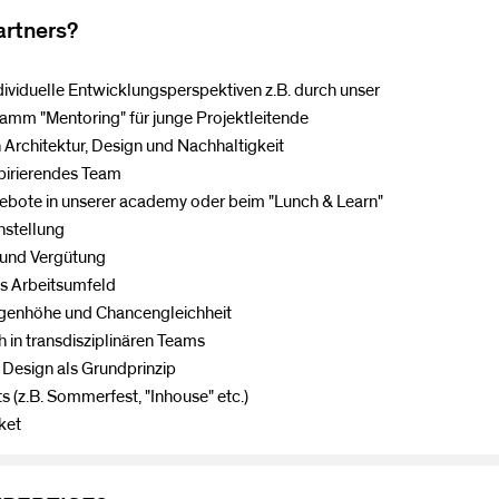
rtners?
iduelle Entwicklungsperspektiven z.B. durch unser
"Mentoring" für junge Projektleitende
hitektur, Design und Nachhaltigkeit
irierendes Team
te in unserer academy oder beim "Lunch & Learn"
stellung
und Vergütung
 Arbeitsumfeld
enhöhe und Chancengleichheit
n transdisziplinären Teams
esign als Grundprinzip
.B. Sommerfest, "Inhouse" etc.)
ket