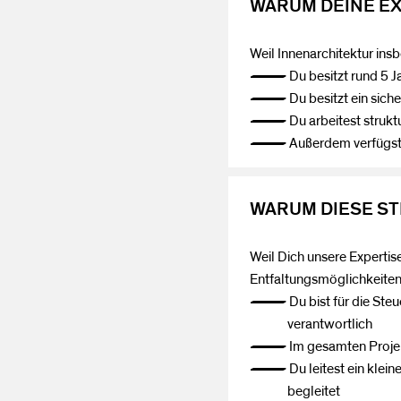
WARUM DEINE EX
Weil Innenarchitektur in
— Du besitzt rund 5 Jah
— Du besitzt ein sichere
— Du arbeitest strukturi
— Außerdem verfügst Du 
WARUM DIESE ST
Weil Dich unsere Expertis
Entfaltungsmöglichkeiten 
— Du bist für die Steue
verantwortlich
— Im gesamten Projektab
— Du leitest ein kleines 
begleitet